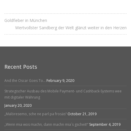
Goldfieber in München
Wertvollster Sandberg der Welt glänzt weiter in den Herzen
Recent Posts
And the Oscar Goes To…
February 9, 2020
Strategischer Ausbau des Mobile Payment- und Cashback-Systems wee
mit digitaler Währung
January 20, 2020
„Malöresemo, sche ne parl pa frosäs“
October 21, 2019
„Wenn mia wos machn, dann machn mia´s gscheit!“
September 4, 2019