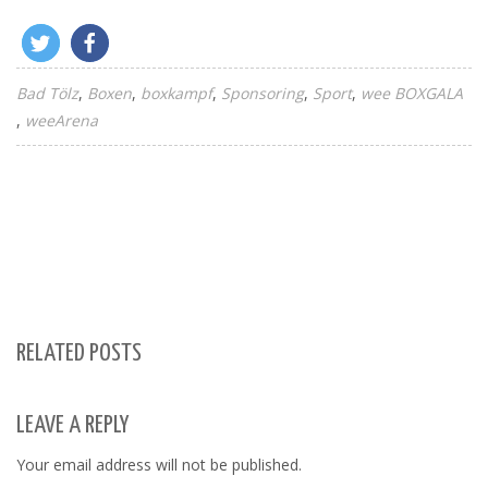
Bad Tölz
Boxen
boxkampf
Sponsoring
Sport
wee BOXGALA
weeArena
A
T
A
C
E
RELATED POSTS
LEAVE A REPLY
Your email address will not be published.