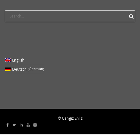
Search
for:
English
German
Deutsch
(
)
© Cengiz Ehliz