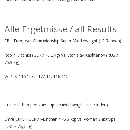
Alle Ergebnisse / all Results:
EBU European Championship Super Middleweight (12 Runden)
Robin Krasniqi (GER / 76,2 kg) vs. Stanislav Kashtanov (RUS /
75,9 kg)
W PTS: 116:113, 117:111, 116-112
EE EBU Championship Super Middleweight (12 Runden)
Emre Cukur (GER / München / 75,3 kg) vs. Roman Shkarupa
(UKR / 75,9 kg)