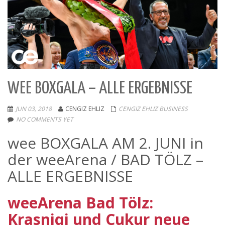
WEE BOXGALA – ALLE ERGEBNISSE
JUN 03, 2018
CENGIZ EHLIZ
CENGIZ EHLIZ BUSINESS
NO COMMENTS YET
wee BOXGALA AM 2. JUNI in
der weeArena / BAD TÖLZ –
ALLE ERGEBNISSE
weeArena Bad Tölz:
Krasniqi und Cukur neue