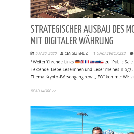
STRATEGISCHER AUSBAU DES M
MIT DIGITALER WÄHRUNG
JAN 20, 2020
CENGIZ EHLIZ
UNCATEGORIZED
*Weiterführende Links
zu “Public Sale
Textende. Liebe Leserinnen und Leser meines Blogs, 
Thema Krypto-Börsengang bzw. „IEO“ komme: Wir sin
READ MORE >>