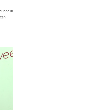
reunde in
zten