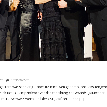
SS
2 COMMENTS
 gestern war sehr lang – aber für mich weniger emotional anstrengend
te ich richtig Lampenfieber vor der Verleihung des Awards „Münchner
im 12. Schwarz-Weiss-Ball der CSU, auf der Bühne […]