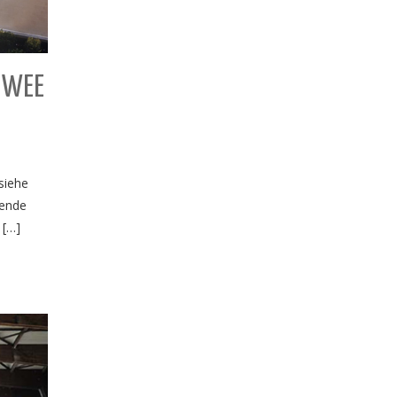
 WEE
siehe
nende
 […]