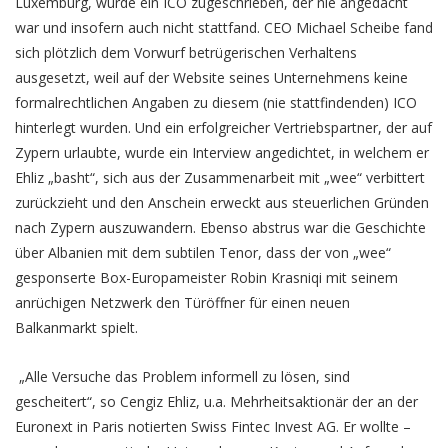
Luxemburg, wurde ein ICO zugeschrieben, der nie angedacht
war und insofern auch nicht stattfand. CEO Michael Scheibe fand
sich plötzlich dem Vorwurf betrügerischen Verhaltens
ausgesetzt, weil auf der Website seines Unternehmens keine
formalrechtlichen Angaben zu diesem (nie stattfindenden) ICO
hinterlegt wurden. Und ein erfolgreicher Vertriebspartner, der auf
Zypern urlaubte, wurde ein Interview angedichtet, in welchem er
Ehliz „basht“, sich aus der Zusammenarbeit mit „wee“ verbittert
zurückzieht und den Anschein erweckt aus steuerlichen Gründen
nach Zypern auszuwandern. Ebenso abstrus war die Geschichte
über Albanien mit dem subtilen Tenor, dass der von „wee“
gesponserte Box-Europameister Robin Krasniqi mit seinem
anrüchigen Netzwerk den Türöffner für einen neuen
Balkanmarkt spielt.
„Alle Versuche das Problem informell zu lösen, sind
gescheitert“, so Cengiz Ehliz, u.a. Mehrheitsaktionär der an der
Euronext in Paris notierten Swiss Fintec Invest AG. Er wollte –