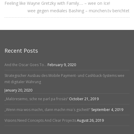
Feeling like Wayne Gretzky with Family…. – wee on Ice!
wee gegen mediales Bashing – münchen.tv berichtet
Recent Posts
And the Oscar Goes To…
February 9, 2020
Strategischer Ausbau des Mobile Payment- und Cashback-Systems wee
mit digitaler Währung
January 20, 2020
„Malöresemo, sche ne parl pa frosäs“
October 21, 2019
„Wenn mia wos machn, dann machn mia´s gscheit!“
September 4, 2019
Visions Need Concepts And Clear Projects
August 26, 2019