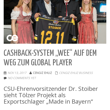
CASHBACK-SYSTEM „WEE“ AUF DEM
WEG ZUM GLOBAL PLAYER
NOV 13, 2017
CENGIZ EHLIZ
CENGIZ EHLIZ BUSINESS
NO COMMENTS YET
CSU-Ehrenvorsitzender Dr. Stoiber
sieht Tölzer Projekt als
Exportschlager „Made in Bayern“