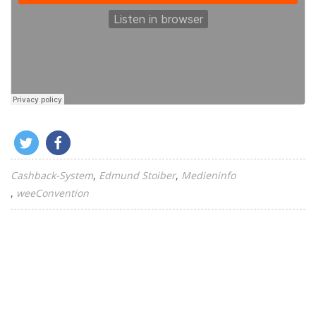
Cashback-System
Edmund Stoiber
Medieninfo
weeConvention
A
T
A
C
E