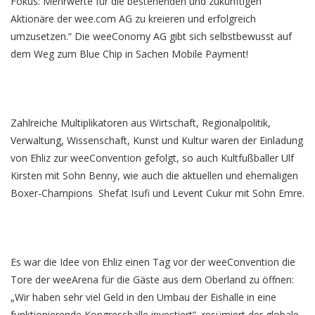
Fokus: Mehrwerte für die bestehenden und zukünftigen
Aktionäre der wee.com AG zu kreieren und erfolgreich
umzusetzen.“ Die weeConomy AG gibt sich selbstbewusst auf
dem Weg zum Blue Chip in Sachen Mobile Payment!
Zahlreiche Multiplikatoren aus Wirtschaft, Regionalpolitik,
Verwaltung, Wissenschaft, Kunst und Kultur waren der Einladung
von Ehliz zur weeConvention gefolgt, so auch Kultfußballer Ulf
Kirsten mit Sohn Benny, wie auch die aktuellen und ehemaligen
Boxer-Champions Shefat Isufi und Levent Cukur mit Sohn Emre.
Es war die Idee von Ehliz einen Tag vor der weeConvention die
Tore der weeArena für die Gäste aus dem Oberland zu öffnen:
„Wir haben sehr viel Geld in den Umbau der Eishalle in eine
funktionierende Kongresshalle investiert“, resümiert der globale