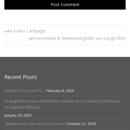
wee X-Mas Campaign
Jahresrückblick & Weihnachtsgrüße von Cengiz Ehliz
Recent Posts
And the Oscar Goes To…
February 9, 2020
Strategischer Ausbau des Mobile Payment- und Cashback-Systems wee
mit digitaler Währung
January 20, 2020
„Malöresemo, sche ne parl pa frosäs“
October 21, 2019