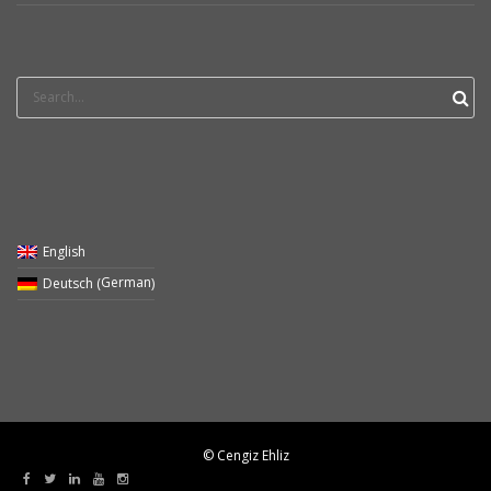
Search
for:
English
German
Deutsch
(
)
© Cengiz Ehliz