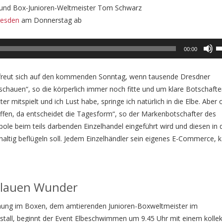
 und Box-Junioren-Weltmeister Tom Schwarz
resden
am Donnerstag ab
U
00:00
U
A
t, freut sich auf den kommenden Sonntag, wenn tausende Dresdner
k
hauen“, so die körperlich immer noch fitte und um klare Botschafte
to
 mitspielt und ich Lust habe, springe ich natürlich in die Elbe. Aber 
in
offen, da entscheidet die Tagesform“, so der Markenbotschafter des
or
ole beim teils darbenden Einzelhandel eingeführt wird und diesen in 
d
ltig beflügeln soll. Jedem Einzelhändler sein eigenes E-Commerce, 
v
Blauen Wunder
ung im Boxen, dem amtierenden Junioren-Boxweltmeister im
all, beginnt der Event Elbeschwimmen um 9.45 Uhr mit einem kollek