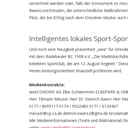
verrechnet werden oder, falls der Konsument es möch
#weeLoveDresden, die unterschiedliche Maßnahmen ver
Pilot, der bei Erfolg nach dem Dresdner Muster auch
Intelligentes lokales Sport-Spo
Und noch eine Neuigkeit präsentiert „wee“ für Dresde
mit dem Radebeuler BC 1908 e.V. „Die Marktdurchdrin
beliebten Sportclub, die am 12. August beginnt.“ Di
Verein leistungsorientiert finanziell profitieren wird.
Medienkontakte:
weeCONOMY AG Elbe-Schwimmen ELBEPARK & Oldti
Herr Tilmann Meuser Herr Dr. Dietrich Ewers Herr Ma
0177 / 8095117 0174 / 9532483 0171 / 6129407
meuser@cp-cs.de dietrich.ewers2@gmx.de brodamat
Alle Medieninformationen (Texte und Bildmaterial) f
unter:
www.cengizehliz.com/presse/