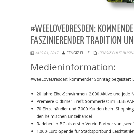
#WEELOVEDRESDEN: KOMMENDER
FASZINIERENDER TRADITION U
AUG 01, 2017
CENGIZ EHLIZ
CENGIZ EHLIZ BUSIN
Medieninformation:
#weeLoveDresden: kommender Sonntag begeistert Dre
20 Jahre Elbe-Schwimmen: 2.000 Aktive und jede
Premiere Oldtimer-Treff: Sommerfest im ELBEPAR
70 Einzelhändler und 7.000 Kunden beim Shopping
den heimischen Einzelhandel
Radebeuler BC als erster Verein Partner von „wee“
1.000-Euro-Spende für Stadtsportbund Leichtathlet