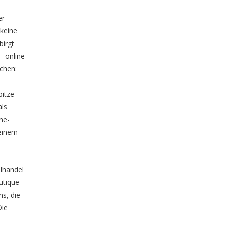
er-
 keine
birgt
– online
chen:
pitze
als
ne-
 einem
elhandel
utique
ns, die
Die