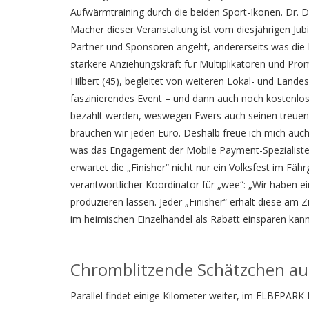
Aufwärmtraining durch die beiden Sport-Ikonen. Dr. D
Macher dieser Veranstaltung ist vom diesjährigen Jubi
Partner und Sponsoren angeht, andererseits was die N
stärkere Anziehungskraft für Multiplikatoren und Prom
Hilbert (45), begleitet von weiteren Lokal- und Lande
faszinierendes Event – und dann auch noch kostenlos
bezahlt werden, weswegen Ewers auch seinen treuen 
brauchen wir jeden Euro. Deshalb freue ich mich auc
was das Engagement der Mobile Payment-Spezialiste
erwartet die „Finisher“ nicht nur ein Volksfest im Fä
verantwortlicher Koordinator für „wee“: „Wir haben e
produzieren lassen. Jeder „Finisher“ erhält diese a
im heimischen Einzelhandel als Rabatt einsparen kann
Chromblitzende Schätzchen a
Parallel findet einige Kilometer weiter, im ELBEPARK