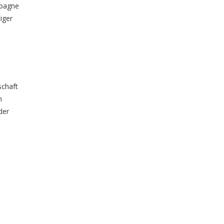
mpagne
iger
schaft
m
der