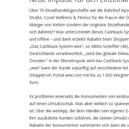
Über 70 Einzelhandelsgeschäfte wie die Bahnhof-Apo
Straße, Cosel Wellness & Fitness für die Frau in der Ö
Ableger von Ketten sondern der originäre Einzelhande
sich dahinter? Was unterscheidet dieses Cashback-S
und offline – und dann erzielte Rabatte beim Shoppen
„Das Cashback-System wee“, so Mirko Scheffler (46),
Deutschlands verantwortlich, „wird das globale Einkau
Dresden.“ In der Elbmetropole wird das Cashback-Sy
„wee“ kann der Kunde zukünftig auf verschiedene Ar
Shoppen im Portal wee.com mit bis zu 1.000 integrier
Euro.
Es profitieren einerseits die Konsumenten von eindruc
auf einen Umsatzschub. Was aber wirklich so spanne
ist: Über die weeApp, die dem Händler sein eigenes E-B
ihm zusätzliche Kunden zuführen, die seinen Umsatz 
Rabatte der Konsumenten summieren sich dann als so