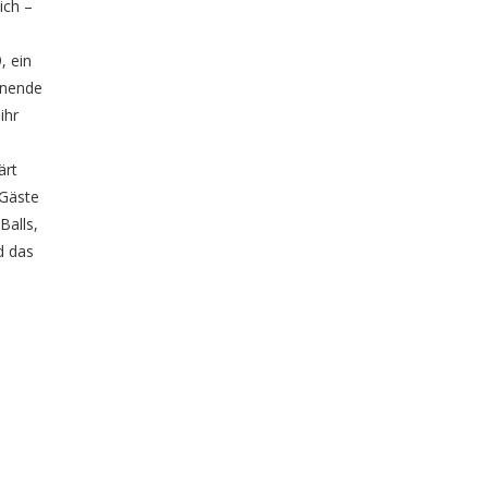
ich –
, ein
unende
ihr
ärt
 Gäste
Balls,
d das