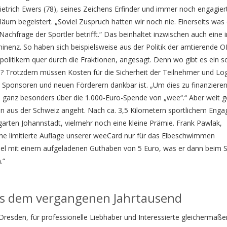
ietrich Ewers (78), seines Zeichens Erfinder und immer noch engagier
läum begeistert. „Soviel Zuspruch hatten wir noch nie. Einerseits was 
achfrage der Sportler betrifft.“ Das beinhaltet inzwischen auch eine
inenz. So haben sich beispielsweise aus der Politik der amtierende O
spolitikern quer durch die Fraktionen, angesagt. Denn wo gibt es ein s
? Trotzdem müssen Kosten für die Sicherheit der Teilnehmer und Log
Sponsoren und neuen Förderern dankbar ist. „Um dies zu finanzieren
h ganz besonders über die 1.000-Euro-Spende von „wee“.“ Aber weit ge
n aus der Schweiz angeht. Nach ca. 3,5 Kilometern sportlichem Eng
hrgarten Johannstadt, vielmehr noch eine kleine Prämie. Frank Pawlak,
ine limitierte Auflage unserer weeCard nur für das Elbeschwimmen
m Ziel mit einem aufgeladenen Guthaben von 5 Euro, was er dann beim
.“
us dem vergangenen Jahrtausend
 Dresden, für professionelle Liebhaber und Interessierte gleichermaße