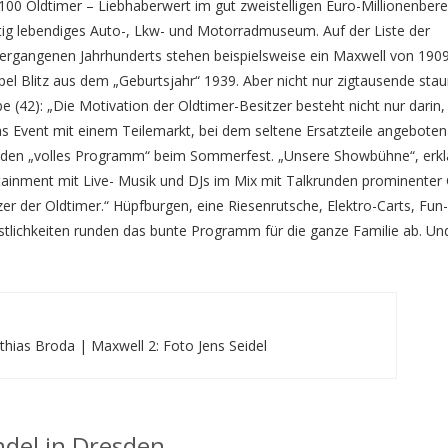
 100 Oldtimer – Liebhaberwert im gut zweistelligen Euro-Millionenbere
rtig lebendiges Auto-, Lkw- und Motorradmuseum. Auf der Liste der
ergangenen Jahrhunderts stehen beispielsweise ein Maxwell von 1909
l Blitz aus dem „Geburtsjahr“ 1939. Aber nicht nur zigtausende sta
(42): „Die Motivation der Oldtimer-Besitzer besteht nicht nur darin, 
das Event mit einem Teilemarkt, bei dem seltene Ersatzteile angeboten
sden „volles Programm“ beim Sommerfest. „Unsere Showbühne“, erkl
tainment mit Live- Musik und DJs im Mix mit Talkrunden prominenter
er der Oldtimer.“ Hüpfburgen, eine Riesenrutsche, Elektro-Carts, Fun-
stlichkeiten runden das bunte Programm für die ganze Familie ab. Un
hias Broda | Maxwell 2: Foto Jens Seidel
ndel in Dresden