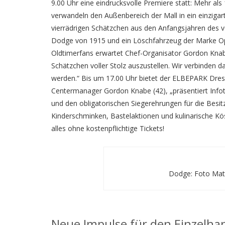
9.00 Uhr eine eindrucksvolle Premiere statt: Mehr als
verwandeln den Außenbereich der Mall in ein einziga
vierrädrigen Schätzchen aus den Anfangsjahren des v
Dodge von 1915 und ein Löschfahrzeug der Marke Ope
Oldtimerfans erwartet Chef-Organisator Gordon Knabe 
Schätzchen voller Stolz auszustellen. Wir verbinden 
werden.“ Bis um 17.00 Uhr bietet der ELBEPARK Dre
Centermanager Gordon Knabe (42), „präsentiert Info
und den obligatorischen Siegerehrungen für die Besitz
Kinderschminken, Bastelaktionen und kulinarische Kö
alles ohne kostenpflichtige Tickets!
Dodge: Foto Matt
Neue Impulse für den Einzelha