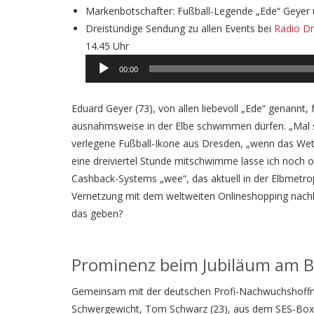
Markenbotschafter: Fußball-Legende „Ede“ Geyer
Dreistündige Sendung zu allen Events bei
Radio D
Audio
14.45 Uhr
Player
00:00
Eduard Geyer (73), von allen liebevoll „Ede“ genann
ausnahmsweise in der Elbe schwimmen dürfen. „Mal sc
verlegene Fußball-Ikone aus Dresden, „wenn das Wetter
eine dreiviertel Stunde mitschwimme lasse ich noch 
Cashback-Systems „wee“, das aktuell in der Elbmetrop
Vernetzung mit dem weltweiten Onlineshopping nachha
das geben?
Prominenz beim Jubiläum am 
Gemeinsam mit der deutschen Profi-Nachwuchshoffn
Schwergewicht, Tom Schwarz (23), aus dem SES-Boxst