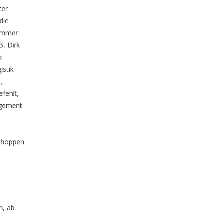
ter
die
 immer
B, Dirk
o
istik
,
fehlt,
agement
 Shoppen
n, ab