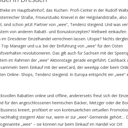
theke im Hauptbahnhof, das Küchen- Profi-Center in der Rudolf-Walt
sterreicher Straße, Friseurstudio Knievel in der Helgolandstraße, also
l, sind schon jetzt Partner von „wee“, Tendenz steigend. Und was ver
ystem von anderen Rabatt- und Bonuskonzepten? Weltweit einkaufen 
 im Dresdener Einzelhandel verrechnen lassen. Utopie? Nichts derglei
 Top Manager und u.a. bei der Einführung von „wee“ für den Osten
fsverhalten revolutionieren. Das gilt auch für Sachsen mit der Speers
stem im Rahmen der „wee“ Aktionstage gerade eingeführt. Cashback 
t sammeln: beim Einkauf mit der weeCard, der weeApp oder beim Onli
ten Online- Shops, Tendenz steigend. In Europa entspricht ein „wee“
ksvollen Rabatten online und offline, andererseits freut sich der Einz
nd für den angeschlossenen heimischen Bäcker, Metzger oder die Bo
usiness kreiert, profitiert er von kontinuierlichen virtuellen Promotio
nachhaltig steigern! Aber nur, wenn er zur „wee“-Gemeinde gehört… 
genannte „wee“ – sie können nur beim Einkauf im Handel vor Ort